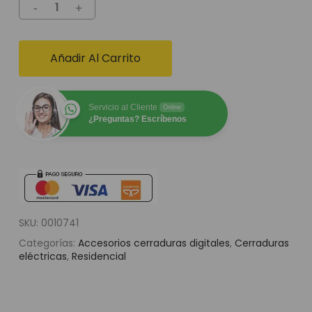
Añadir Al Carrito
Servicio al Cliente
Online
¿Preguntas? Escríbenos
SKU:
0010741
Categorías:
Accesorios cerraduras digitales
,
Cerraduras
eléctricas
,
Residencial