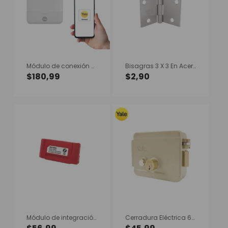
Módulo de conexión Yale Connect HUB + Zigbee YRD – YRL
Bisagras 3 X 3 En Acero
$
180,99
$
2,90
Módulo de integración Zigbee (Cerrojos YRD – YRL)
Cerradura Eléctrica 678, con Botón