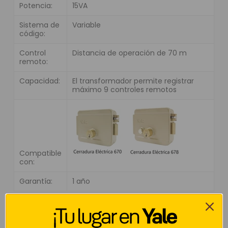
Potencia:
15VA
Sistema de
Variable
código:
Control
Distancia de operación de 70 m
remoto:
Capacidad:
El transformador permite registrar
máximo 9 controles remotos
Compatible
con:
Garantía:
1 año