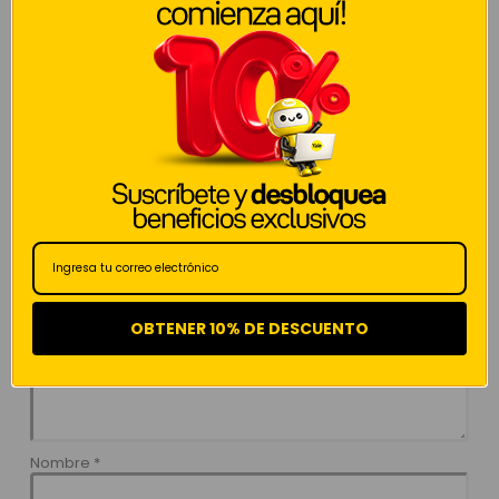
No hay valoraciones aún.
Sé el primero en valorar “Transformador +
Control Remoto para Cerradura Eléctrica”
Tu dirección de correo electrónico no será publicada.
Los
campos obligatorios están marcados con
*
Tu puntuación
*
OBTENER 10% DE DESCUENTO
Tu valoración
*
Nombre
*