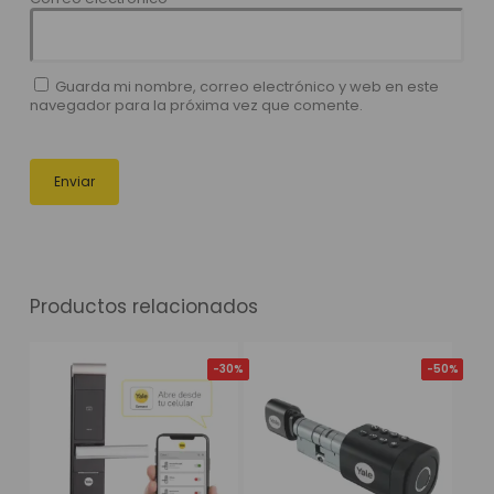
Guarda mi nombre, correo electrónico y web en este
navegador para la próxima vez que comente.
Productos relacionados
-20%
-30%
-20%
-50%