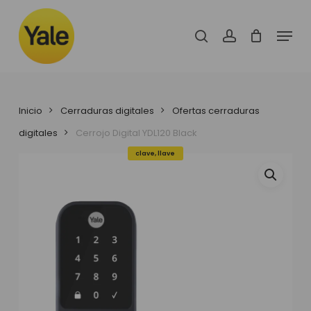
Skip
to
Menu
main
search
account
content
Inicio
Cerraduras digitales
Ofertas cerraduras
digitales
Cerrojo Digital YDL120 Black
clave, llave