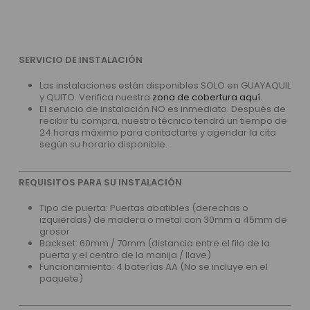
SERVICIO DE INSTALACIÓN
Las instalaciones están disponibles SOLO en GUAYAQUIL
y QUITO. Verifica nuestra
zona de cobertura aquí.
El servicio de instalación NO es inmediato. Después de
recibir tu compra, nuestro técnico tendrá un tiempo de
24 horas máximo para contactarte y agendar la cita
según su horario disponible.
REQUISITOS PARA SU INSTALACIÓN
Tipo de puerta: Puertas abatibles (derechas o
izquierdas) de madera o metal con 30mm a 45mm de
grosor
Backset: 60mm / 70mm (distancia entre el filo de la
puerta y el centro de la manija / llave)
Funcionamiento: 4 baterías AA (No se incluye en el
paquete)