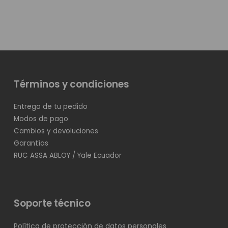
$661,90.
$463,33.
Términos y condiciones
Entrega de tu pedido
Modos de pago
Cambios y devoluciones
Garantías
RUC ASSA ABLOY / Yale Ecuador
Soporte técnico
Política de protección de datos personales