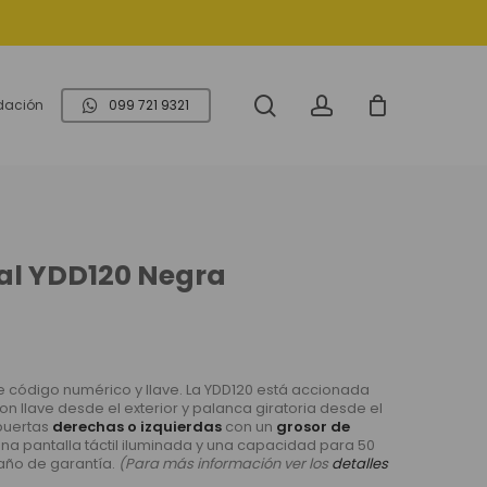
search
account
idación
099 721 9321
tal YDD120 Negra
de código numérico y llave. La YDD120 está accionada
con llave desde el exterior y palanca giratoria desde el
 puertas
derechas o izquierdas
con un
grosor de
una pantalla táctil iluminada y una capacidad para 50
año de garantía.
(Para más información ver los
detalles