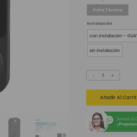
Ficha Técnica
Instalación
con instalación - GU
sin instalación
Añadir Al Carri
Servicio al 
¿Preguntas