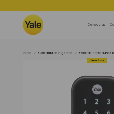
Skip
to
main
content
Cerraduras
Ce
Inicio
Cerraduras digitales
Ofertas cerraduras d
clave, llave