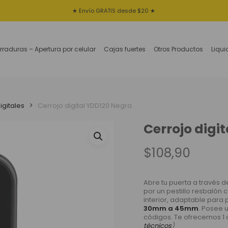
★ Envío GRATIS desde $20 ★
rraduras – Apertura por celular
Cajas fuertes
Otros Productos
Liqu
igitales
Cerrojo digital YDD120 Negra
Cerrojo digi
$
108,90
Abre tu puerta a través 
por un pestillo resbalón 
interior, adaptable para
30mm a 45mm
. Posee 
códigos. Te ofrecemos 1 
técnicos
)