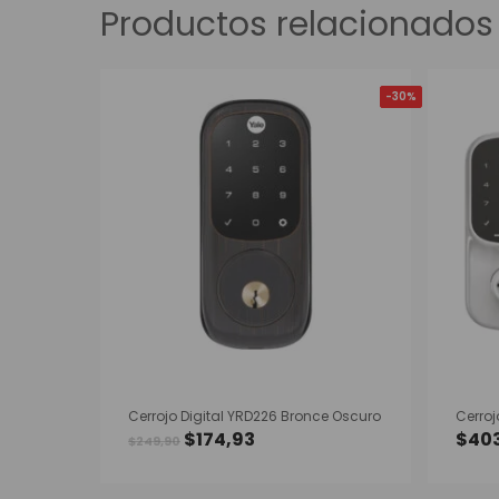
Productos relacionados
-20%
-30%
Cerrojo Digital YRD226 Bronce Oscuro
El
El
$
174,93
$
40
Este
$
249,90
precio
precio
producto
original
actual
tiene
era:
es:
múltiples