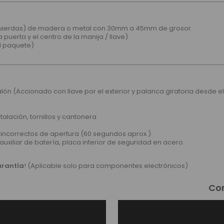
izquierdas) de madera o metal con 30mm a 45mm de grosor
 puerta y el centro de la manija / llave)
el paquete)
alón (Accionado con llave por el exterior y palanca giratoria desde el 
stalación, tornillos y cantonera
s incorrectos de apertura (60 segundos aprox.)
 auxiliar de batería, placa interior de seguridad en acero.
arantía
! (Aplicable solo para componentes electrónicos)
Con