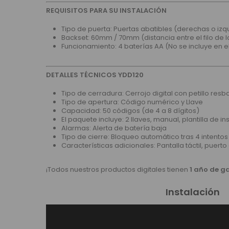
REQUISITOS PARA SU INSTALACIÓN
Tipo de puerta: Puertas abatibles (derechas o 
Backset: 60mm / 70mm (distancia entre el filo de la
Funcionamiento: 4 baterías AA (No se incluye en 
DETALLES TÉCNICOS YDD120
Tipo de cerradura: Cerrojo digital con petillo resb
Tipo de apertura: Código numérico y Llave
Capacidad: 50 códigos (de 4 a 8 dígitos)
El paquete incluye: 2 llaves, manual, plantilla de in
Alarmas: Alerta de batería baja
Tipo de cierre: Bloqueo automático tras 4 intento
Características adicionales: Pantalla táctil, puerto
¡Todos nuestros productos digitales tienen
1 año de g
Instalación