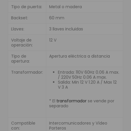
Tipo de puerta:
Metal o madera
Backset:
60 mm
Llaves:
3 llaves incluidas
Voltaje de
12 V
operación:
Tipo de
Apertura eléctrica a distancia
apertura:
Transformador:
Entrada: 110V 60Hz 0.06 A max.
/ 220V 50Hz 0.06 A max.
Salida: Min 12 V 1.20 A / Max 12
V 3 A
* El
transformador
se vende por
separado
Compatible
Intercomunicadores y Vídeo
con:
Porteros