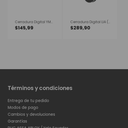
Cerradura Digital YMC410 plateada
Cerradura Digital LIA (Embutir)
$
145,99
$
289,90
Términos y condiciones
Entrega de tu pedido
Modos de pago
Cambios y devoluciones
Garantías