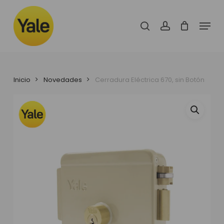
Skip
to
Menu
main
search
account
content
Inicio
Novedades
Cerradura Eléctrica 670, sin Botón