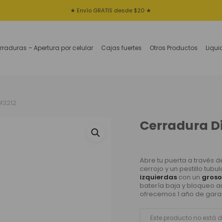
★ Envío GRATIS desde $20 ★
rraduras – Apertura por celular
Cajas fuertes
Otros Productos
Liqu
M3212
Cerradura D
Abre tu puerta a través d
cerrojo y un pestillo tub
izquierdas
con un
gros
batería baja y bloqueo a
ofrecemos 1 año de gara
Este producto no está 