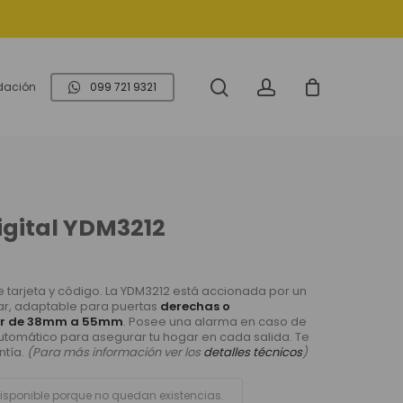
search
account
idación
099 721 9321
igital YDM3212
e tarjeta y código. La YDM3212 está accionada por un
ular, adaptable para puertas
derechas o
or de 38mm a 55mm
. Posee una alarma en caso de
utomático para asegurar tu hogar en cada salida. Te
ntía.
(Para más información ver los
detalles técnicos
)
disponible porque no quedan existencias.