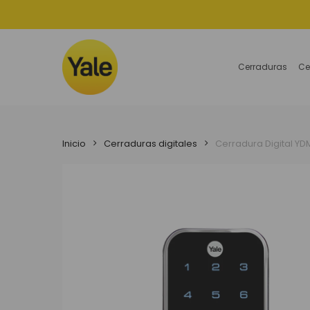
Skip
to
main
content
Cerraduras
Ce
Inicio
Cerraduras digitales
Cerradura Digital YD