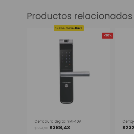
Productos relacionados
huella, clave, llave
-20%
-30%
Cerradura digital YMF40A
Cerroj
El
El
$
388,43
$
23
Este
$
554,90
precio
precio
producto