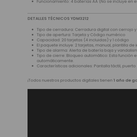
Funcionamiento: 4 baterías AA (No se incluye en 
DETALLES TÉCNICOS YDM3212
Tipo de cerradura: Cerradura digital con cerrojo 
Tipo de apertura: Tarjeta y Código numérico
Capacidad: 20 tarjetas (4 incluidas) y 1 código
El paquete incluye: 2 tarjetas, manual, plantilla de 
Tipo de alarma: Alerta de batería baja y vandalis
Tipo de cierre: Bloqueo automático: Esta función e
automáticamente.
Características adicionales: Pantalla táctil, puerto
¡Todos nuestros productos digitales tienen
1 año de g