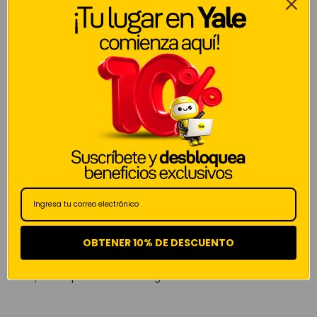
Añadir Al Carrito
Servicio al Cliente
Online
¿Preguntas? Escríbenos
SKU:
0022399
OBTENER 10% DE DESCUENTO
Categorías:
Cerraduras digitales
,
Ofertas
Etiqueta:
Apertura con código