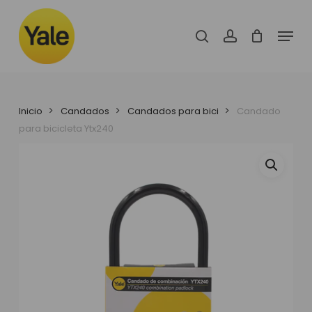
Skip
to
Menu
main
search
account
content
Inicio
Candados
Candados para bici
Candado
para bicicleta Ytx240