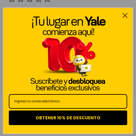
Tu valoración
*
Nombre
*
Correo electrónico
*
Guarda mi nombre, correo electrónico y web en este
navegador para la próxima vez que comente.
OBTENER 10% DE DESCUENTO