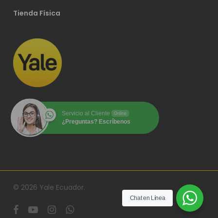
Tienda Física
Servicio al Cliente
Online
¿Preguntas? Escríbenos
© 2026 Yale Ecuador.
Chat en Línea
facebook
youtube
instagram
whatsapp