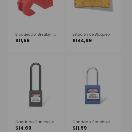
Bloqueador Breaker Tuerca 7mm
Estación de Bloqueo
$
11,59
$
144,99
Candado Gancho Largo Nylon Verde B
Candado Gancho Metálico Azul B
$
14,69
$
11,59