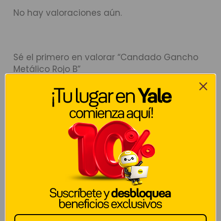
No hay valoraciones aún.
Sé el primero en valorar “Candado Gancho
Metálico Rojo B”
Tu dirección de correo electrónico no será publicada.
Los
campos obligatorios están marcados con
*
Tu puntuación
*
Tu valoración
*
Nombre
*