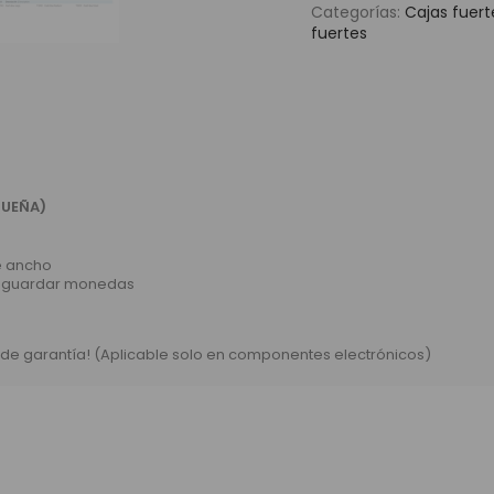
Categorías:
Cajas fuert
fuertes
QUEÑA)
de ancho
ara guardar monedas
 de garantía! (Aplicable solo en componentes electrónicos)