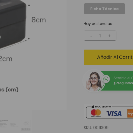
Ficha Técnica
Hay existencias
Añadir Al Carri
Servicio al 
¿Preguntas
SKU:
0011309