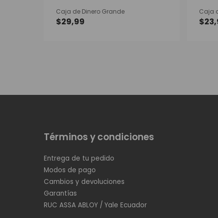
Caja de Dinero Grande
Caja 
$
29,99
$
23
Términos y condiciones
Entrega de tu pedido
Modos de pago
Cambios y devoluciones
Garantías
RUC ASSA ABLOY / Yale Ecuador