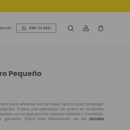
search
account
idación
099 721 9321
ero Pequeño
idad para efectivo son la mejor opción para proteger
 negocio. Posee una estructura de acero en acabado
bandeja con la que podrás separar billetes y monedas.
e garantía.
(Para más información ver los
detalles