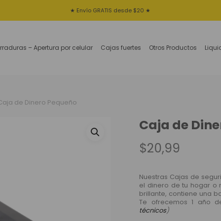
★ Envío GRATIS desde $20 ★
rraduras – Apertura por celular
Cajas fuertes
Otros Productos
Liqu
Caja de Dinero Pequeño
Caja de Din
$
20,99
Nuestras Cajas de segur
el dinero de tu hogar o
brillante, contiene una 
Te ofrecemos 1 año d
técnicos
)