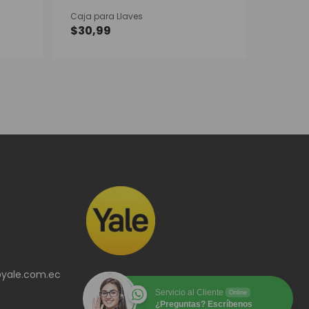
Caja para Llaves
$
30,99
e
ducto
ne
tiples
iantes.
iones
eden
gir
ina
ducto
@yale.com.ec
Servicio al Cliente
Online
¿Preguntas? Escríbenos