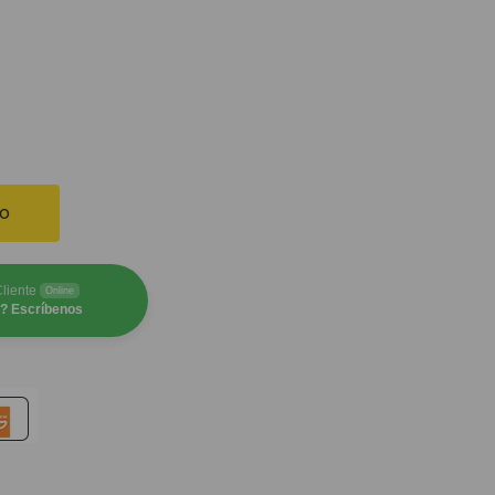
to
Cliente
Online
? Escríbenos