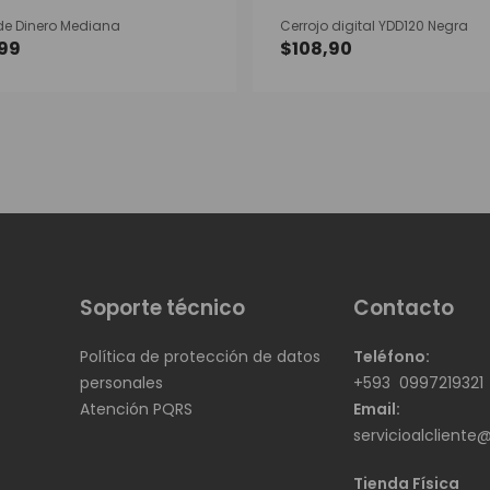
de Dinero Mediana
Cerrojo digital YDD120 Negra
,99
$
108,90
Est
pro
tie
múl
var
Las
opc
se
pu
ele
en
la
pág
de
Soporte técnico
Contacto
pro
Política de protección de datos
Teléfono:
personales
+593
0997219321
Atención PQRS
Email:
servicioalcliente
Tienda Física