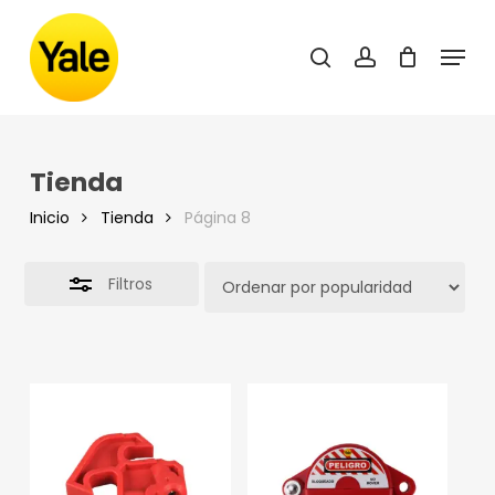
Skip
to
Menu
Close
main
search
account
Filters
content
Tienda
Inicio
Tienda
Página 8
Filtros