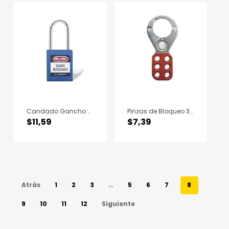
Candado Gancho Metálico Azul B
Pinzas de Bloqueo 38MM
$
11,59
$
7,39
Atrás
1
2
3
…
5
6
7
8
9
10
11
12
Siguiente