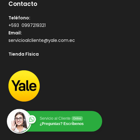
Contacto
Teléfono:
+593
0997219321
Email:
servicioalcliente@yale.com.ec
Tienda Física
Servicio al Cliente
Online
¿Preguntas? Escríbenos